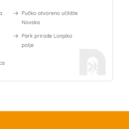
a
Pučko otvoreno učilište
Novska
Park prirode Lonjsko
polje
ca