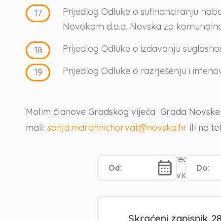
Prijedlog Odluke o sufinanciranju na
Novokom d.o.o. Novska za komunaln
Prijedlog Odluke o izdavanju suglas
Prijedlog Odluke o razrješenju i imen
Molim članove Gradskog vijeća Grada Novske da 
mail:
sonja.marohnichorvat@novska.hr
ili na te
Predsjednik
Ivica Vulić
Skraćeni zapisnik 28