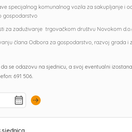
bave specijalnog komunalnog vozila za sakupljanje 
o gospodarstvo
nosti za zaduživanje trgovačkom društvu Novokom d.
ovanju člana Odbora za gospodarstvo, razvoj grada i 
se odazovu na sjednicu, a svoj eventualni izostanak d
lefon: 691 506.
.sjednica