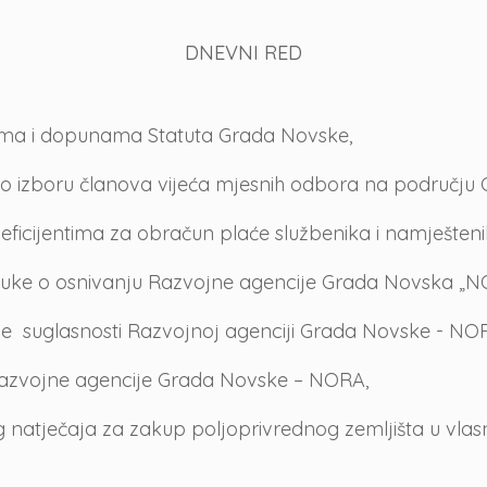
DNEVNI RED
nama i dopunama Statuta Grada Novske,
o izboru članova vijeća mjesnih odbora na području
oeficijentima za obračun plaće službenika i namješte
Odluke o osnivanju Razvojne agencije Grada Novska „N
ne suglasnosti Razvojnoj agenciji Grada Novske - N
 Razvojne agencije Grada Novske – NORA,
g natječaja za zakup poljoprivrednog zemljišta u vla