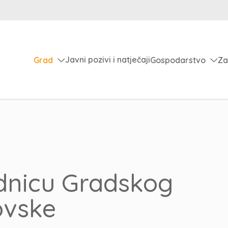
Javni pozivi i natječaji
Grad
Gospodarstvo
Za
ednicu Gradskog
ovske