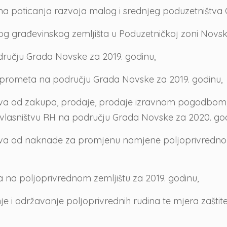
ma poticanja razvoja malog i srednjeg poduzetništva
og građevinskog zemljišta u Poduzetničkoj zoni Novsk
odručju Grada Novske za 2019. godinu,
ju prometa na području Grada Novske za 2019. godinu,
ava od zakupa, prodaje, prodaje izravnom pogodbom,
u vlasništvu RH na području Grada Novske za 2020. god
tava od naknade za promjenu namjene poljoprivredno
a na poljoprivrednom zemljištu za 2019. godinu,
je i održavanje poljoprivrednih rudina te mjera zašt