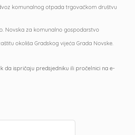
i odvoz komunalnog otpada trgovačkom društvu
o.o. Novska za komunalno gospodarstvo
zaštitu okoliša Gradskog vijeća Grada Novske.
a ispričaju predsjedniku ili pročelnici na e-