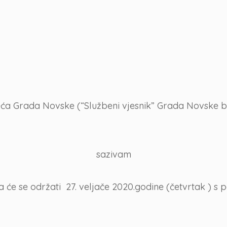
ća Grada Novske (“Službeni vjesnik” Grada Novske broj
sazivam
će se održati 27. veljače 2020.godine (četvrtak ) s p