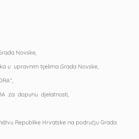
 Grada Novske,
nika u upravnim tijelima Grada Novske,
ORA“,
ORA za dopunu djelatnosti,
sništvu Republike Hrvatske na području Grada