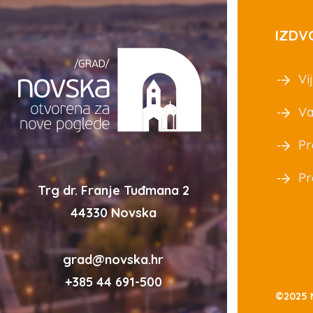
IZDV
Vij
Va
Pr
Pr
Trg dr. Franje Tuđmana 2
44330 Novska
grad@novska.hr
+385 44 691-500
©2025 