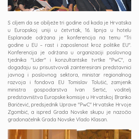
S ciljem da se obilježe tri godine od kada je Hrvatska
u Europskoj uniji u četvrtak, 16. lipnja u hotelu
Esplanade održana je konferencija na temu "Tri
godine u EU – rast i zaposlenost kroz politike EU".
Konferencija je održana u organizaciji poslovnog
tjednika "Lider" i konzultantske tvrtke "PwC", a
događaju su prisustvovali zainteresirani predstavnici
javnog i poslovnog sektora, ministar regionalnog
razvoja i fondova EU Tomislav Tolušić, zamjenik
ministra gospodarstva Ivan Sertić, voditelj
predstavništva Europske komisije u Hrvatskoj Branko
Baričević, predsjednik Uprave "PwC" Hrvatske Hrvoje
Zgombić, a ispred Grada Novske skupu je nazočio
gradonačelnik Grada Novske Vlado Klasan.