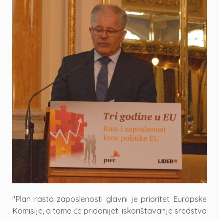
"Plan rasta zaposlenosti glavni je prioritet Europske
Komisije, a tome će pridonijeti iskorištavanje sredstva