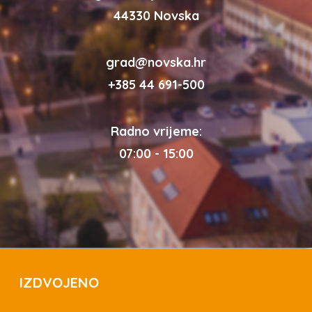
44330 Novska
grad@novska.hr
+385 44 691-500
Radno vrijeme:
07:00 - 15:00
IZDVOJENO